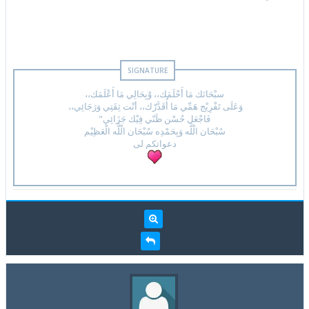
سبْحَانَك مَا أَحْلَمَك،، وْبِحَالِي مَا أَعْلَمَك،،
وَعَلَى تَفْرِيْج هَمِّي مَا أُقَدَّرْك،، أنْت ثِقَتِي وَرَجَائِي،،
فَاجْعَل حُسْن ظَنّي فِيْك جَزَائِي"
سُبْحَان الْلَّه وَبِحَمْدِه سُبْحَان الْلَّه الْعَظِيْم
دعواتكم لى