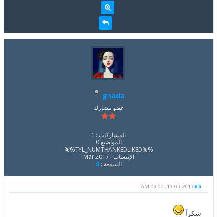
ghada
عضو مشارك
المشاركات : 1
المواضيع 0
%%TYL_NUMTHANKEDLIKED%%
الإنتساب : Mar 2017
السمعة :
0
10-03-2017, 08:00 AM
#5
شكرآ