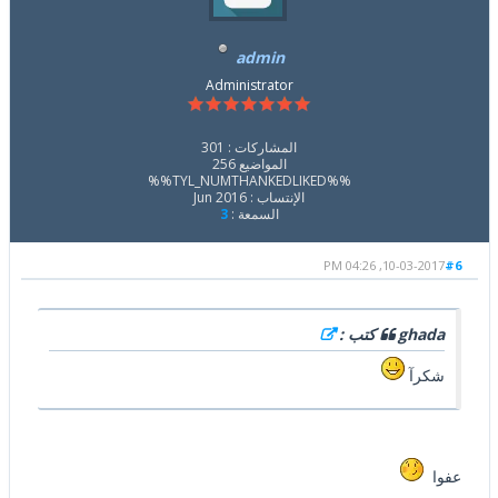
admin
Administrator
المشاركات : 301
المواضيع 256
%%TYL_NUMTHANKEDLIKED%%
الإنتساب : Jun 2016
السمعة :
3
10-03-2017, 04:26 PM
#6
ghada كتب :
شكرآ
عفوا