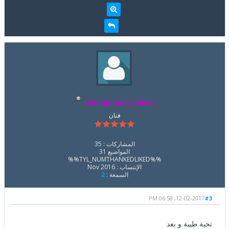
mohammed.i.sbeih
فنان
المشاركات : 35
المواضيع 31
%%TYL_NUMTHANKEDLIKED%%
الإنتساب : Nov 2016
السمعة :
2
12-02-2017, 06:58 PM
#3
تحية طيبة و بعد