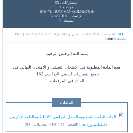
المشاركات : 35
المواضيع 31
%%TYL_NUMTHANKEDLIKED%%
الإنتساب : Nov 2016
السمعة :
2
12-02-2017, 12:40 AM
#1
(آخر تعديل لهذه المشاركة : 12-02-2017, 04:52 PM {2}
بواسطة
admin
.)
بسم الله الرحمن الرحيم
هذه المادة المطلوبة في الامتحان النصفي و الامتحان النهائي في
جميع المقررات للفصل الدراسي 1162
المادة في المرفقات
الملفات
المرفقة
المادة العلمية المطلوبة للفصل الدراسي 1162 كلية العلوم الادارية و
الاقتصادية ورد.doc
(الحجم : 112 KB / التحميلات : 93)