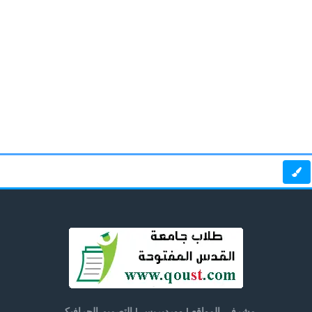
مشرفي المواقع | ووردبريس | التصميم الجرافيكي