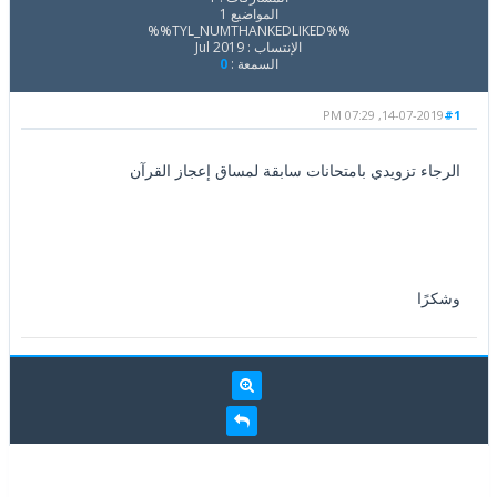
المواضيع 1
%%TYL_NUMTHANKEDLIKED%%
الإنتساب : Jul 2019
السمعة :
0
14-07-2019, 07:29 PM
#1
الرجاء تزويدي بامتحانات سابقة لمساق إعجاز القرآن
وشكرًا