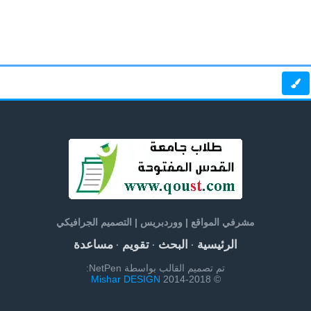
مشرفي المواقع | ووردبريس | التصميم الجرافيكي
الرئيسية
البحث
تقويم
مساعدة
·
·
·
تم تصميم القالب بواسطة NetPen:
Mishar DESIGN
© 2014-2018