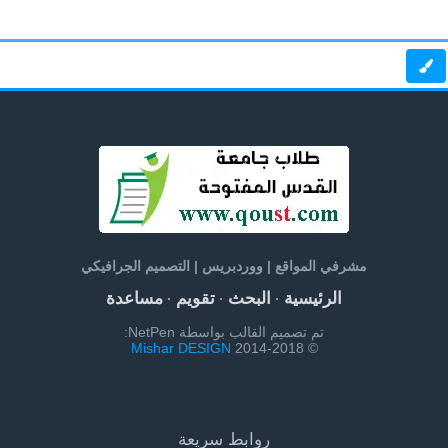
مشرفي المواقع | ووردبريس | التصميم الجرافيكي
الرئيسية
البحث
تقويم
مساعدة
·
·
·
تم تصميم القالب بواسطة NetPen:
Mishar DESIGN
© 2014-2018
روابط سريعة