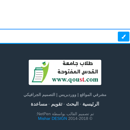
مشرفي المواقع | ووردبريس | التصميم الجرافيكي
الرئيسية
البحث
تقويم
مساعدة
·
·
·
تم تصميم القالب بواسطة NetPen:
Mishar DESIGN
© 2014-2018