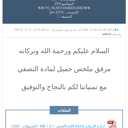
المواضيع 256
%%TYL_NUMTHANKEDLIKED%%
الإنتساب : Jun 2016
السمعة :
3
02-08-2016, 11:54 AM
#1
(آخر تعديل لهذه المشاركة : 02-08-2016, 12:15 PM {2}
بواسطة
admin
.)
السلام عليكم ورحمة الله وبركاته
مرفق ملخص جميل لمادة النصفي
مع تمنياتنا لكم بالنجاح والتوفيق
الملفات
المرفقة
ادارة الازمات 4426.pdf
(الحجم : 1.21 MB / التحميلات : 366)