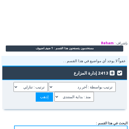
بإشراف :
Reham
مستخدمون يتصفحون هذا القسم : 1 ضيف/ضيوف
عفواًً لا يوجد أي مواضيع في هذا القسم . .
2413 إدارة المزارع
البحث في هذا القسم :