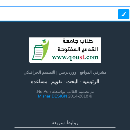
مشرفي المواقع | ووردبريس | التصميم الجرافيكي
الرئيسية
البحث
تقويم
مساعدة
·
·
·
تم تصميم القالب بواسطة NetPen:
Mishar DESIGN
© 2014-2018
روابط سريعة