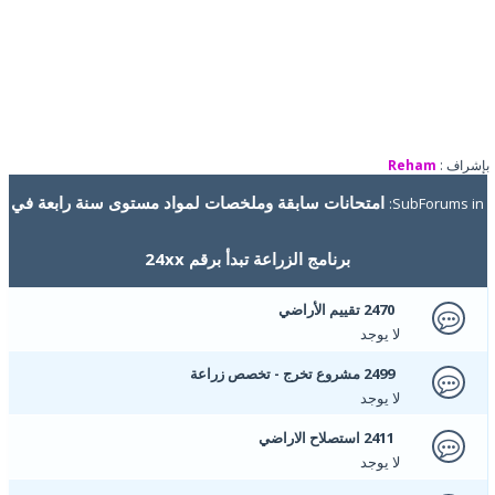
بإشراف :
Reham
امتحانات سابقة وملخصات لمواد مستوى سنة رابعة في
SubForums in:
برنامج الزراعة تبدأ برقم 24xx
2470 تقييم الأراضي
لا يوجد
2499 مشروع تخرج - تخصص زراعة
لا يوجد
2411 استصلاح الاراضي
لا يوجد