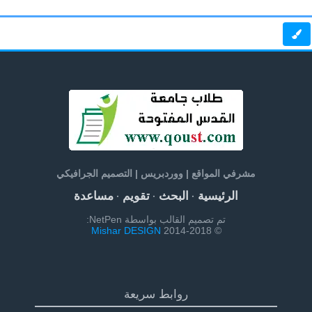
مشرفي المواقع | ووردبريس | التصميم الجرافيكي
الرئيسية
البحث
تقويم
مساعدة
·
·
·
تم تصميم القالب بواسطة NetPen:
Mishar DESIGN
© 2014-2018
روابط سريعة