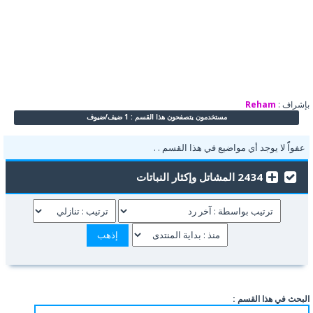
بإشراف :
Reham
مستخدمون يتصفحون هذا القسم : 1 ضيف/ضيوف
عفواًً لا يوجد أي مواضيع في هذا القسم . .
2434 المشاتل وإكثار النباتات
البحث في هذا القسم :