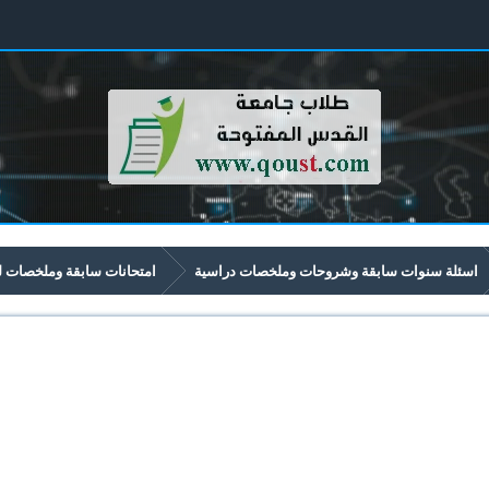
اسئلة سنوات سابقة وشروحات وملخصات دراسية
امتحانات سابقة وملخصات لموا