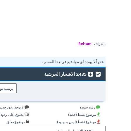
Reham
بإشراف :
عفواًً لا يوجد أي مواضيع في هذا القسم . .
2435 الاشجار الحرشية
ردود جديدة
لا يوجد ردود جديد
موضوع نشط (جديد)
يحتوي على ردود
موضوع نشط (ليس به جديد)
موضوع مغلق