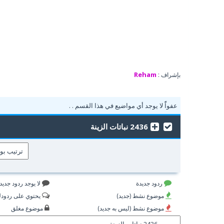
Reham
بإشراف :
عفواًً لا يوجد أي مواضيع في هذا القسم . .
2436 نباتات الزينة
ردود جديدة
لا يوجد ردود جديد
موضوع نشط (جديد)
يحتوي على ردود
موضوع نشط (ليس به جديد)
موضوع مغلق