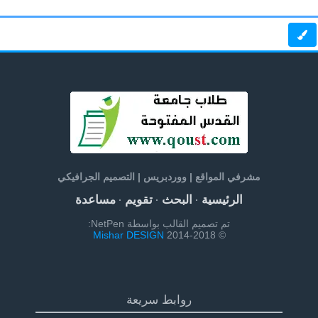
مشرفي المواقع | ووردبريس | التصميم الجرافيكي
الرئيسية
البحث
تقويم
مساعدة
·
·
·
تم تصميم القالب بواسطة NetPen:
Mishar DESIGN
© 2014-2018
روابط سريعة