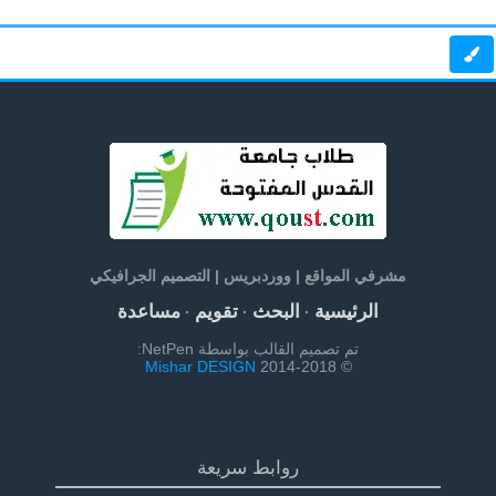
مشرفي المواقع | ووردبريس | التصميم الجرافيكي
الرئيسية
البحث
تقويم
مساعدة
·
·
·
تم تصميم القالب بواسطة NetPen:
Mishar DESIGN
© 2014-2018
روابط سريعة