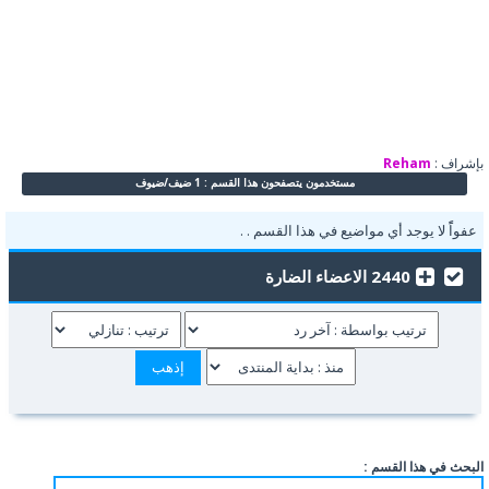
بإشراف :
Reham
مستخدمون يتصفحون هذا القسم : 1 ضيف/ضيوف
عفواًً لا يوجد أي مواضيع في هذا القسم . .
2440 الاعضاء الضارة
البحث في هذا القسم :