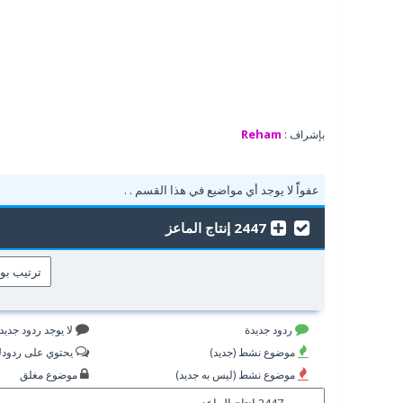
Reham
بإشراف :
عفواًً لا يوجد أي مواضيع في هذا القسم . .
2447 إنتاج الماعز
ردود جديدة
لا يوجد ردود جديد
موضوع نشط (جديد)
يحتوي على ردود
موضوع نشط (ليس به جديد)
موضوع مغلق