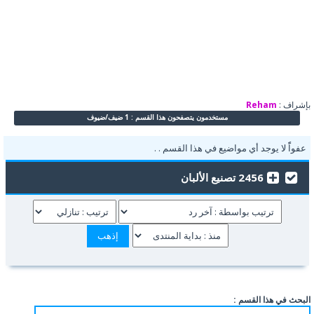
بإشراف :
Reham
مستخدمون يتصفحون هذا القسم : 1 ضيف/ضيوف
عفواًً لا يوجد أي مواضيع في هذا القسم . .
2456 تصنيع الألبان
البحث في هذا القسم :