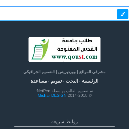
مشرفي المواقع | ووردبريس | التصميم الجرافيكي
الرئيسية
البحث
تقويم
مساعدة
·
·
·
تم تصميم القالب بواسطة NetPen:
Mishar DESIGN
© 2014-2018
روابط سريعة