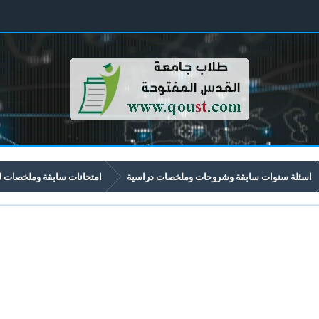
اسئلة سنوات سابقة وشروحات وملخصات دراسية
امتحانات سابقة وملخصات لموا