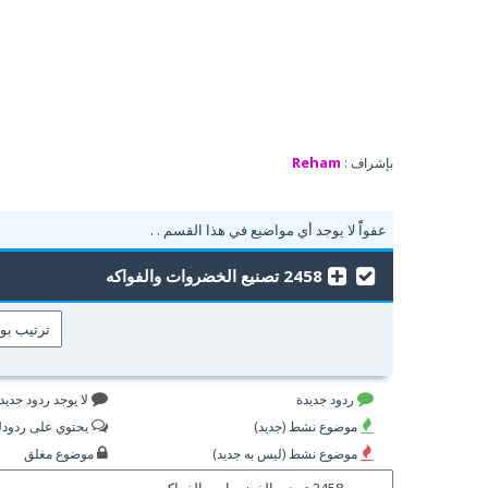
Reham
بإشراف :
عفواًً لا يوجد أي مواضيع في هذا القسم . .
2458 تصنيع الخضروات والفواكه
ردود جديدة
لا يوجد ردود جديد
موضوع نشط (جديد)
يحتوي على ردود
موضوع نشط (ليس به جديد)
موضوع مغلق