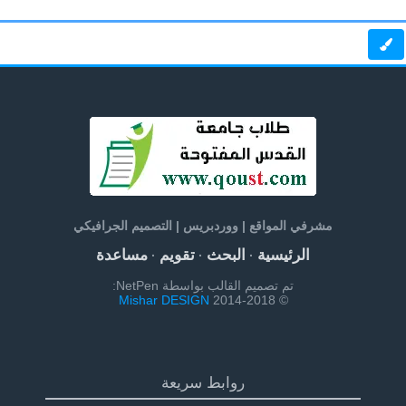
مشرفي المواقع | ووردبريس | التصميم الجرافيكي
الرئيسية
البحث
تقويم
مساعدة
·
·
·
تم تصميم القالب بواسطة NetPen:
Mishar DESIGN
© 2014-2018
روابط سريعة