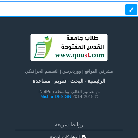
مشرفي المواقع | ووردبريس | التصميم الجرافيكي
الرئيسية
البحث
تقويم
مساعدة
·
·
·
تم تصميم القالب بواسطة NetPen:
Mishar DESIGN
© 2014-2018
روابط سريعة
المشاركات الجديدة