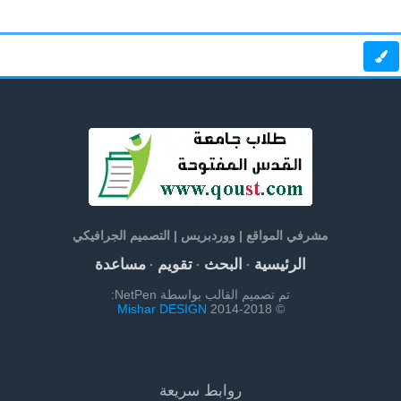
مشرفي المواقع | ووردبريس | التصميم الجرافيكي
الرئيسية
البحث
تقويم
مساعدة
·
·
·
تم تصميم القالب بواسطة NetPen:
Mishar DESIGN
© 2014-2018
روابط سريعة