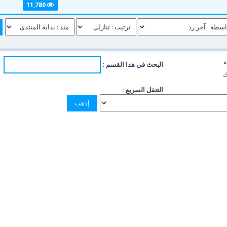
11,780
ة
البحث في هذا القسم :
ك
التنقل السريع :