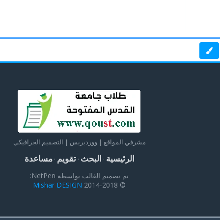
مشرفي المواقع | ووردبريس | التصميم الجرافيكي
الرئيسية
البحث
تقويم
مساعدة
·
·
·
تم تصميم القالب بواسطة NetPen:
Mishar DESIGN
© 2014-2018