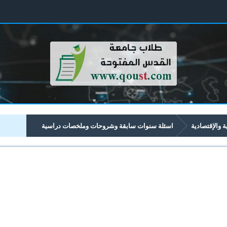
ية والإقتصادية
اسئلة سنوات سابقة وشروحات وملخصات دراسية
تصادية تبدأ برقم 41xx
4102 Business Essentials