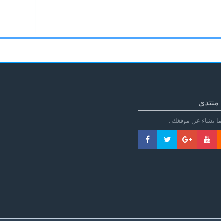
منتدى
ا تشاء عن موقغك .