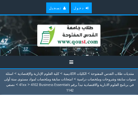
دخول
تسجيل
>
>
>
منتديات طلاب القدس المفتوحة
الكليات الاكاديمية
كلية العلوم الإدارية والإقتصادية
اسئلة
>
سنوات سابقة وشروحات وملخصات دراسية
امتحانات سابقة وملخصات لمواد مستوى سنة أولى
>
>
في برنامج العلوم الادارية والاقتصادية تبدأ برقم 41xx
4102 Business Essentials
نصفي
1142