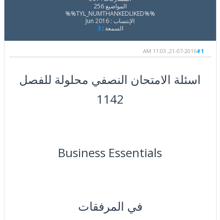
المواضيع 256
%%TYL_NUMTHANKEDLIKED%%
الإنتساب : Jun 2016
السمعة :
3
21-07-2016, 11:03 AM
#1
اسئلة الامتحان النصفي محلولة للفصل
1142
Business Essentials
في المرفقات