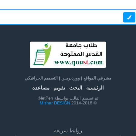
مشرفي المواقع | ووردبريس | التصميم الجرافيكي
الرئيسية
البحث
تقويم
مساعدة
·
·
·
تم تصميم القالب بواسطة NetPen:
Mishar DESIGN
© 2014-2018
روابط سريعة