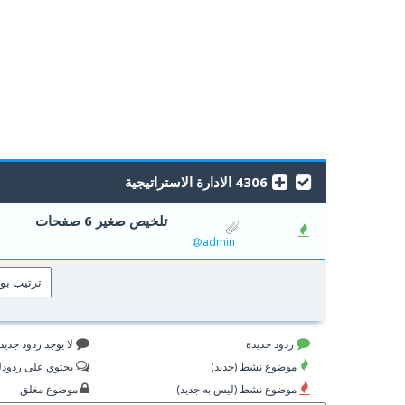
4306 الادارة الاستراتيجية
تلخيص صغير 6 صفحات
0 أصوات - 0 من معدل 5 أصوات
5
4
3
2
admin
ردود جديدة
لا يوجد ردود جديد
موضوع نشط (جديد)
يحتوي على ردود
موضوع نشط (ليس به جديد)
موضوع مغلق