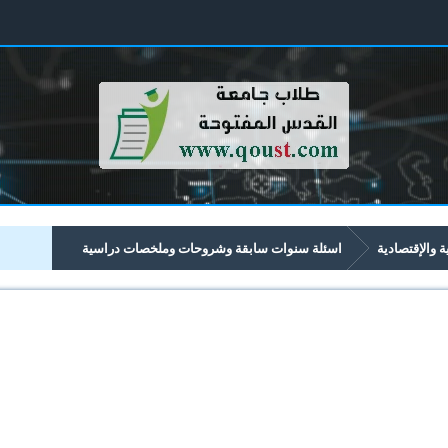
ية والإقتصادية
اسئلة سنوات سابقة وشروحات وملخصات دراسية
تصادية تبدأ برقم 43xx
4306 الادارة الاستراتيجية