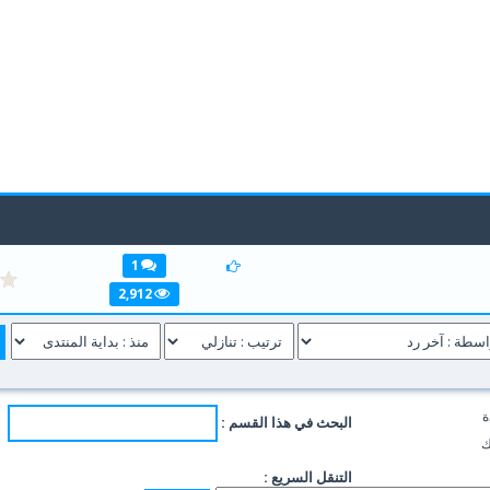
1
1
2,912
ة
البحث في هذا القسم :
ك
التنقل السريع :