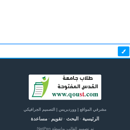
مشرفي المواقع | ووردبريس | التصميم الجرافيكي
الرئيسية
البحث
تقويم
مساعدة
·
·
·
تم تصميم القالب بواسطة NetPen: