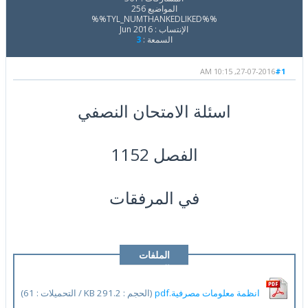
المواضيع 256
%%TYL_NUMTHANKEDLIKED%%
الإنتساب : Jun 2016
السمعة :
3
27-07-2016, 10:15 AM
#1
اسئلة الامتحان النصفي
الفصل 1152
في المرفقات
الملفات
المرفقة
انظمة معلومات مصرفية.pdf
(الحجم : 291.2 KB / التحميلات : 61)