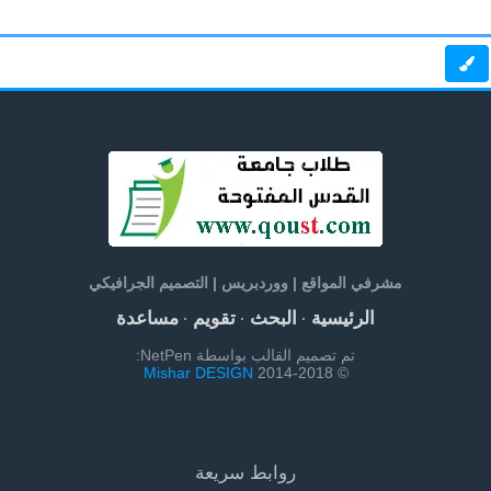
مشرفي المواقع | ووردبريس | التصميم الجرافيكي
الرئيسية
البحث
تقويم
مساعدة
·
·
·
تم تصميم القالب بواسطة NetPen:
Mishar DESIGN
© 2014-2018
روابط سريعة