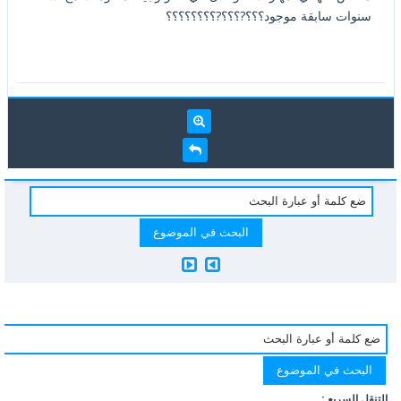
سنوات سابقة موجود؟؟؟?؟؟؟?؟؟؟؟؟؟؟؟
التنقل السريع :