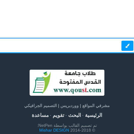
مشرفي المواقع | ووردبريس | التصميم الجرافيكي
الرئيسية
البحث
تقويم
مساعدة
·
·
·
تم تصميم القالب بواسطة NetPen:
Mishar DESIGN
© 2014-2018