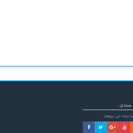
منتدى
ا تشاء عن موقغك .