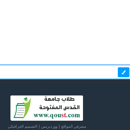
مشرفي المواقع | ووردبريس | التصميم الجرافيكي