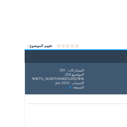
تقييم الموضوع :
المشاركات : 301
المواضيع 256
%%TYL_NUMTHANKEDLIKED%%
الإنتساب : Jun 2016
السمعة :
3