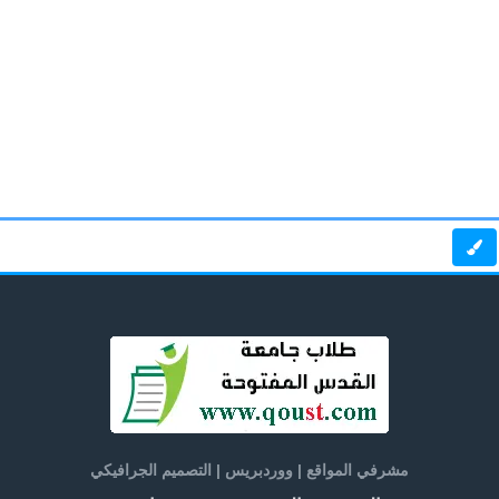
مشرفي المواقع | ووردبريس | التصميم الجرافيكي