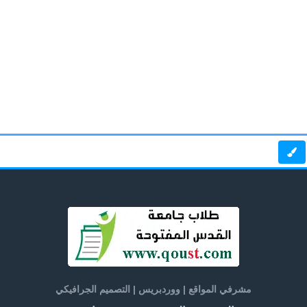
مشرفي المواقع | ووردبريس | التصميم الجرافيكي