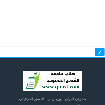
مشرفي المواقع | ووردبريس | التصميم الجرافيكي