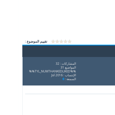
تقييم الموضوع :
المشاركات : 32
المواضيع 31
%%TYL_NUMTHANKEDLIKED%%
الإنتساب : Jul 2016
السمعة :
0