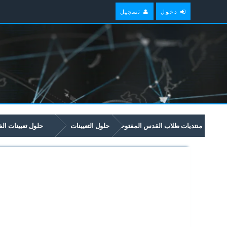
دخول
تسجيل
منتديات طلاب القدس المفتوحة
حلول التعيينات
حلول تعيينات ال
(1161)