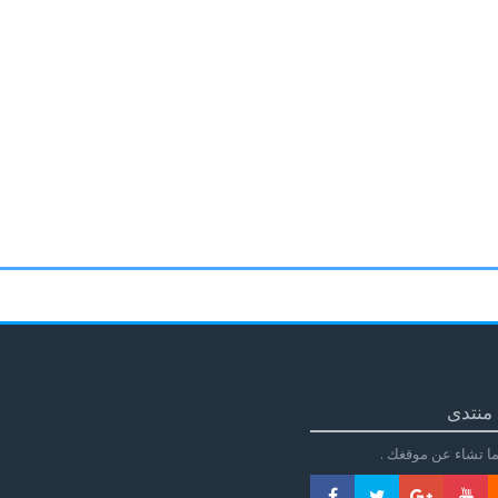
منتدى
ا تشاء عن موقغك .