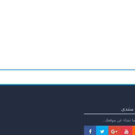
منتدى
ا تشاء عن موقغك .