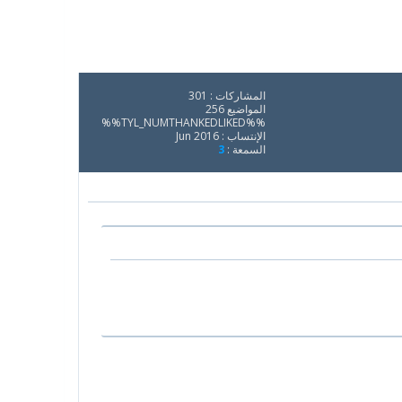
المشاركات : 301
المواضيع 256
%%TYL_NUMTHANKEDLIKED%%
الإنتساب : Jun 2016
السمعة :
3