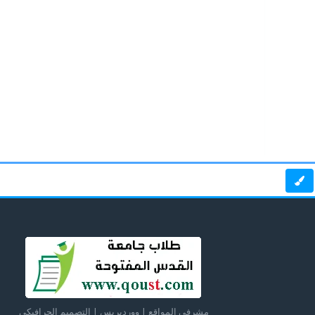
مشرفي المواقع | ووردبريس | التصميم الجرافيكي