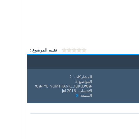
تقييم الموضوع :
المشاركات : 2
المواضيع 2
%%TYL_NUMTHANKEDLIKED%%
الإنتساب : Jul 2016
السمعة :
0