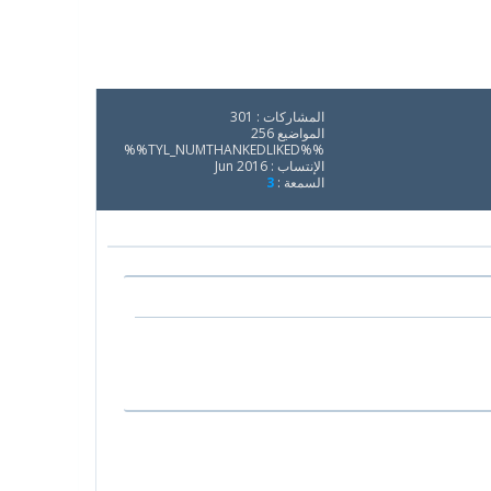
المشاركات : 301
المواضيع 256
%%TYL_NUMTHANKEDLIKED%%
الإنتساب : Jun 2016
السمعة :
3