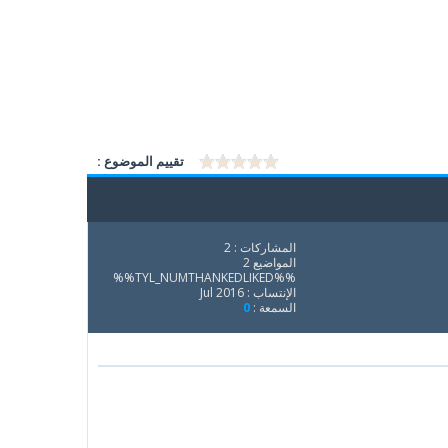
تقييم الموضوع :
المشاركات : 2
المواضيع 2
%%TYL_NUMTHANKEDLIKED%%
الإنتساب : Jul 2016
السمعة :
0