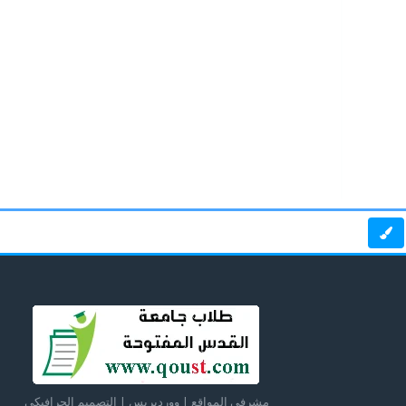
مشرفي المواقع | ووردبريس | التصميم الجرافيكي