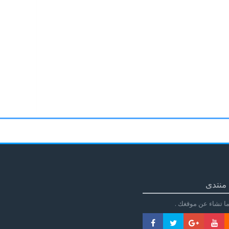
منتدى
ا تشاء عن موقغك .