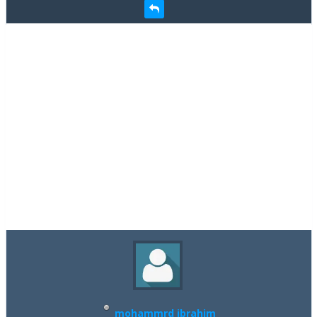
mohammrd ibrahim