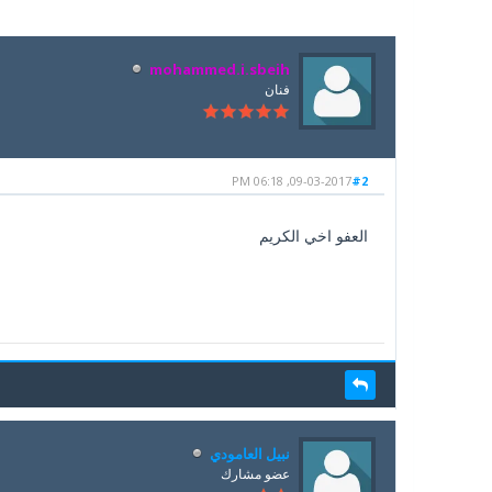
mohammed.i.sbeih
فنان
09-03-2017, 06:18 PM
#2
العفو اخي الكريم
نبيل العامودي
عضو مشارك