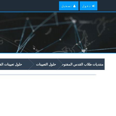
دخول
تسجيل
منتديات طلاب القدس المفتوحة
حلول التعيينات
حلول تعيينات ال
(1162)