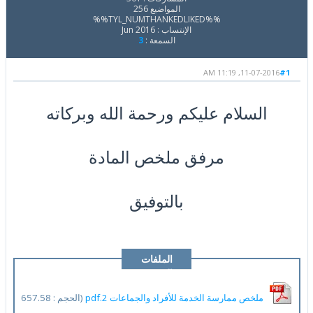
المواضيع 256
%%TYL_NUMTHANKEDLIKED%%
الإنتساب : Jun 2016
السمعة :
3
11-07-2016, 11:19 AM
#1
السلام عليكم ورحمة الله وبركاته
مرفق ملخص المادة
بالتوفيق
الملفات
المرفقة
ملخص ممارسة الخدمة للأفراد والجماعات 2.pdf
(الحجم : 657.58