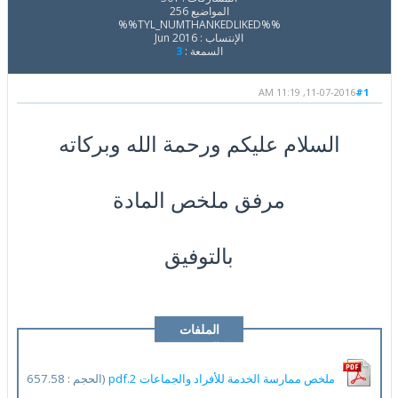
المواضيع 256
%%TYL_NUMTHANKEDLIKED%%
الإنتساب : Jun 2016
السمعة :
3
11-07-2016, 11:19 AM
#1
السلام عليكم ورحمة الله وبركاته
مرفق ملخص المادة
بالتوفيق
الملفات
المرفقة
ملخص ممارسة الخدمة للأفراد والجماعات 2.pdf
(الحجم : 657.58