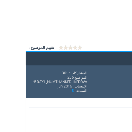
تقييم الموضوع :
المشاركات : 301
المواضيع 256
%%TYL_NUMTHANKEDLIKED%%
الإنتساب : Jun 2016
السمعة :
3