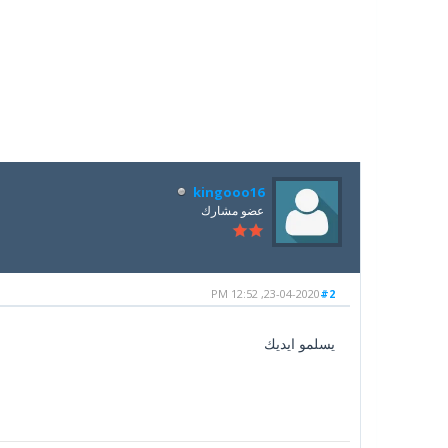
kingooo16
عضو مشارك
23-04-2020, 12:52 PM
#2
يسلمو ايديك