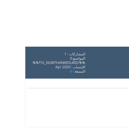
المشاركات : 1
المواضيع 0
%%TYL_NUMTHANKEDLIKED%%
الإنتساب : Apr 2020
السمعة :
0