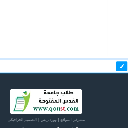
مشرفي المواقع | ووردبريس | التصميم الجرافيكي