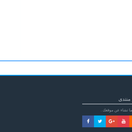
منتدى
ا تشاء عن موقغك .