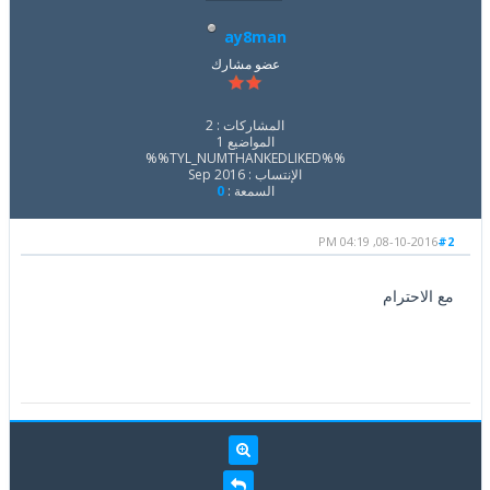
ay8man
عضو مشارك
المشاركات : 2
المواضيع 1
%%TYL_NUMTHANKEDLIKED%%
الإنتساب : Sep 2016
السمعة :
0
08-10-2016, 04:19 PM
#2
مع الاحترام