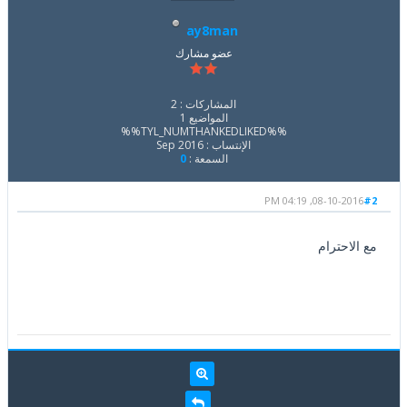
ay8man
عضو مشارك
المشاركات : 2
المواضيع 1
%%TYL_NUMTHANKEDLIKED%%
الإنتساب : Sep 2016
السمعة :
0
08-10-2016, 04:19 PM
#2
مع الاحترام