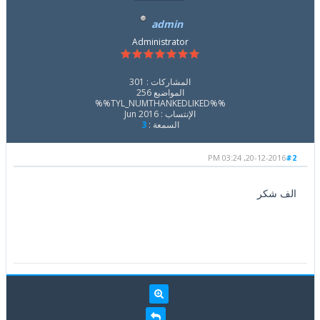
admin
Administrator
المشاركات : 301
المواضيع 256
%%TYL_NUMTHANKEDLIKED%%
الإنتساب : Jun 2016
السمعة :
3
20-12-2016, 03:24 PM
#2
الف شكر