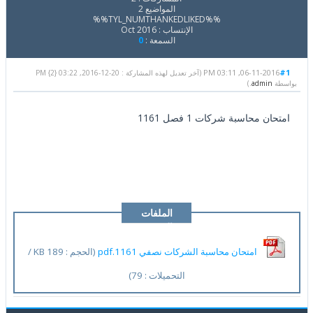
المواضيع 2
%%TYL_NUMTHANKEDLIKED%%
الإنتساب : Oct 2016
السمعة :
0
06-11-2016, 03:11 PM
#1
(آخر تعديل لهذه المشاركة : 20-12-2016, 03:22 PM {2}
بواسطة
admin
.)
امتحان محاسبة شركات 1 فصل 1161
الملفات
المرفقة
امتحان محاسبة الشركات نصفي 1161.pdf
(الحجم : 189 KB /
التحميلات : 79)