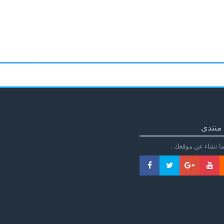
منتدى
ا تشاء عن موقغك .