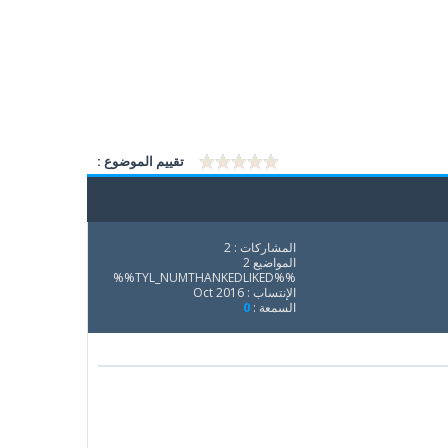
تقييم الموضوع :
المشاركات : 2
المواضيع 2
%%TYL_NUMTHANKEDLIKED%%
الإنتساب : Oct 2016
السمعة :
0