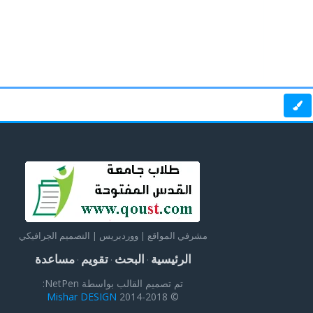
مشرفي المواقع | ووردبريس | التصميم الجرافيكي
الرئيسية
البحث
تقويم
مساعدة
·
·
·
تم تصميم القالب بواسطة NetPen:
Mishar DESIGN
© 2014-2018