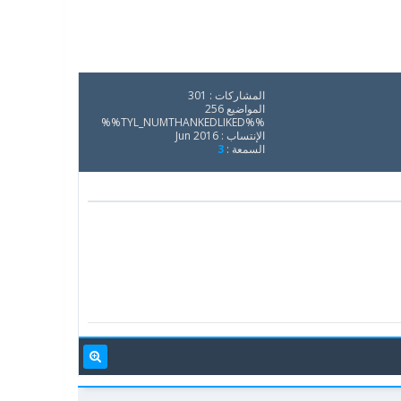
المشاركات : 301
المواضيع 256
%%TYL_NUMTHANKEDLIKED%%
الإنتساب : Jun 2016
السمعة :
3