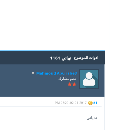
5
4
3
2
1
0 أصوات - بمعدل 0
ادوات الموضوع
نهائي 1161
Mahmoud Abu rabe3
عضو مشارك
02-01-2017, 06:29 PM
#1
تحياتي