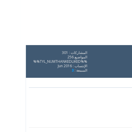
المشاركات : 301
المواضيع 256
%%TYL_NUMTHANKEDLIKED%%
الإنتساب : Jun 2016
السمعة :
3