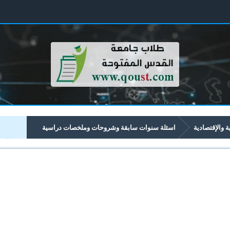
ية والإقتصادية
اسئلة سنوات سابقة وشروحات وملخصات دراسية
تصادية تبدأ برقم 43xx
4347 انظمة المعلومات المالية والمصرفية
نهائ