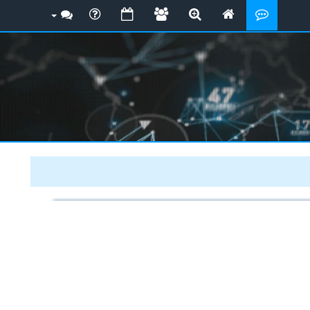
ي 1161