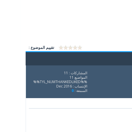
تقييم الموضوع :
المشاركات : 11
المواضيع 11
%%TYL_NUMTHANKEDLIKED%%
الإنتساب : Dec 2016
السمعة :
0