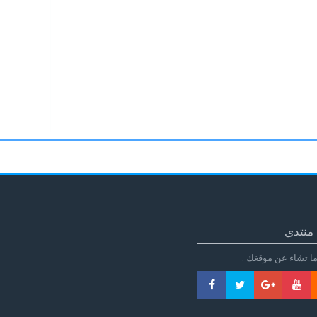
منتدى
ا تشاء عن موقغك .