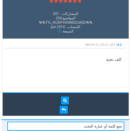
المشاركات : 301
المواضيع 256
%%TYL_NUMTHANKEDLIKED%%
الإنتساب : Jun 2016
السمعة :
3
05-01-2017, 09:31 AM
#2
الف تحية